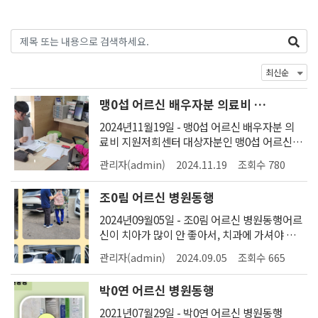
맹0섭 어르신 배우자분 의료비 지
원
2024년11월19일 - 맹0섭 어르신 배우자분 의
료비 지원저희센터 대상자분인 맹0섭 어르신의
배우자분 입니다.무릎이 많이 안 좋았는데, 수
관리자(admin)
2024.11.19
조회수 780
술을 계속 하지 않으시다가 최근에 무릎이 너무
안좋아서 검사를 받았는데 수술을 하셔야 한다
조0림 어르신 병원동행
고 해서 수술 후 퇴원하셨습니다.그런데 수술비
를 내고 나니까 어르신들이 경제적으로 어려운
2024년09월05일 - 조0림 어르신 병원동행어르
이 가중되어 국민건강보험공단에서 제공하는
신이 치아가 많이 안 좋아서, 치과에 가셔야 하
재난적 의료비 신청을 도와드렸습니다.어르신
는데 워커가 없으면 거동을 거의 못 하시고워커
관리자(admin)
2024.09.05
조회수 665
들은 국가에서 의료비 지원을 받는 부분에 대부
를 사용하셔도 조금만 걸어가면 쉬면서 걸어가
분 거의 모르시기 때문에 센터에서 해결해 주지
셔야 하는 상황이기 때문에, 사회복지사 선생님
박0연 어르신 병원동행
않으면 지원을 받기가 힘듭니다.저희 센터에서
이 차량 이동과 어르신 거동하는 것을 도와드렸
는 이런 중요한 부분은 반드시 챙겨드리고 있습
습니다.어르신이 병원에 가셔야 하는데 거동하
2021년07월29일 - 박0연 어르신 병원동행