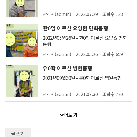
니다.맹0섭 어르신 배우자분의 필요 서류를 챙
는 것이 많이 힘들고 거리가 멀어서 요양보호사
겨서 직접 공단에 모시고 가 상담을 받았습니다.
선생님 혼자서 이동이 어려운 상황입니다.어르
재난적 의료비 지원을 받기 위해서 필요한 서류
관리자(admin)
2022.07.29
조회수 728
신이 요양보호사 선생님과 이동하기가 힘든 상
들이 많고 어르신이 혼자서 준비하시기가 힘들
황에서는 담당 사회복지사 선생님이 차량 이동
어서 서류 준비하는 것을 도와 드리고, 공단에
한0임 어르신 요양원 면회동행
을 도와드리고 있습니다.병원이동 도움의 손길
모시고 가서 상담받고 제출하였습니다.공단에
이 필요한 어르신에게 차량 지원은 어르신과 요
2022년05월26일 - 한0임 어르신 요양원 면회
서 상담한 결과 많은 부분을 지원 받을 수 있다
양보호사 선생님들이 항상 고마워하고 있는 부
동행
는
분 입니다.
관리자(admin)
2022.05.26
조회수 659
유0학 어르신 병원동행
2021년09월30일 - 유0학 어르신 병원동행
관리자(admin)
2021.09.30
조회수 770
더보기
글쓰기